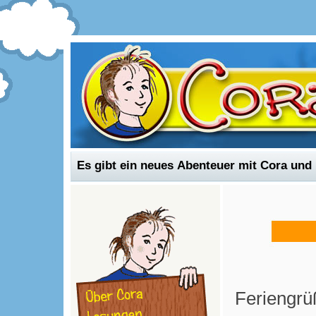
Feriengrü