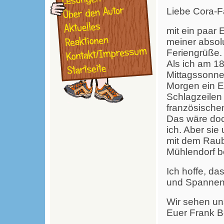
Liebe Cora-F
mit ein paar 
meiner absolu
Feriengrüße
Als ich am 1
Mittagssonne
Morgen ein Ei
Schlagzeilen 
französische
Das wäre doch
ich. Aber sie
mit dem Rau
Mühlendorf be
Ich hoffe, da
und Spannend
Wir sehen un
Euer Frank 